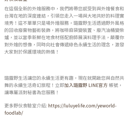
在這個全新的外燴服務中，我們將帶您感受到與外燴餐食和
台灣在地的深度連結，引領您走入一場與大地共好的料理實
境秀！這不單單只是場外燴服務，璐露野生活透過野外風格
的回收廢棄物藝術裝飾，將咖啡麻袋變裝置、廢汽油桶變柴
爐，並以當季新鮮在地食材搭配廚師展演料理手法，顛覆你
對外燴的想像，同時向社會傳遞綠色永續生活的理念，激發
大家對於保護環境的熱情！
璐露野生活讓您的永續生活更有趣，現在就開啟您與自然共
舞的永續生活奇幻旅程！立即
加入璐露野 LINE官方
帳號，
讓專屬派對秘書為您服務！
更多野伙食驗室介紹:
https://luluyelife.com/yeworld-
foodlab/