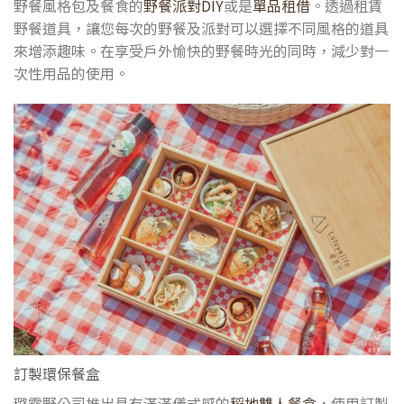
野餐風格包及餐食的
野餐派對DIY
或是
單品租借
。透過租賃
野餐道具，讓您每次的野餐及派對可以選擇不同風格的道具
來增添趣味。在享受戶外愉快的野餐時光的同時，減少對一
次性用品的使用。
訂製環保餐盒
璐露野公司推出具有滿滿儀式感的
稻地雙人餐盒
，使用訂製