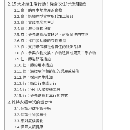
15 大永續生活行動！從食衣住行習慣開始
食：購買本地生產的食物
食：選擇原型食材取代加工製品
食：實踐零廢棄生活
食：減少食物浪費
衣：優先選擇品質良好、耐穿耐洗的衣物
衣：採用多功能的衣物穿搭
衣：支持環保和社會責任的服飾品牌
衣：參與衣物交換、衣物租賃或購買二手衣物
住：節能節電措施
住：節約用水措施
住：選擇環保和節能的房屋或裝修
住：採用再生能源
行：騎自行車或步行
行：使用大眾交通工具
行：優先選擇共享行動方式
維持永續生活的重要性
保護地球生態平衡
保護生物多樣性
應對氣候變化
保障人類健康