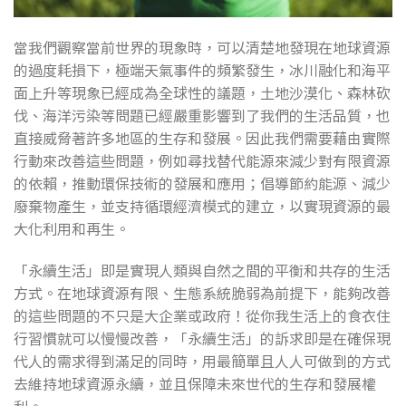
當我們觀察當前世界的現象時，可以清楚地發現在地球資源
的過度耗損下，極端天氣事件的頻繁發生，冰川融化和海平
面上升等現象已經成為全球性的議題，土地沙漠化、森林砍
伐、海洋污染等問題已經嚴重影響到了我們的生活品質，也
直接威脅著許多地區的生存和發展。因此我們需要藉由實際
行動來改善這些問題，例如尋找替代能源來減少對有限資源
的依賴，推動環保技術的發展和應用；倡導節約能源、減少
廢棄物產生，並支持循環經濟模式的建立，以實現資源的最
大化利用和再生。
「永續生活」即是實現人類與自然之間的平衡和共存的生活
方式。在地球資源有限、生態系統脆弱為前提下，能夠改善
的這些問題的不只是大企業或政府！從你我生活上的食衣住
行習慣就可以慢慢改善，「永續生活」的訴求即是在確保現
代人的需求得到滿足的同時，用最簡單且人人可做到的方式
去維持地球資源永續，並且保障未來世代的生存和發展權
利。