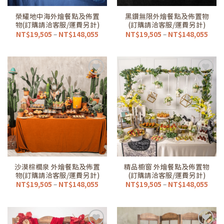
榮耀地中海外燴餐點及佈置
黑鑽無限外燴餐點及佈置物
物(訂購請洽客服/運費另計)
(訂購請洽客服/運費另計)
價
價
NT$
19,505
–
NT$
148,055
NT$
19,505
–
NT$
148,055
格
格
範
範
圍：
圍：
NT$19,505
NT$1
到
到
NT$148,055
NT$1
加到
加到
我的
我的
最愛
最愛
清單
清單
沙漠棕櫚泉 外燴餐點及佈置
精品櫥窗 外燴餐點及佈置物
物(訂購請洽客服/運費另計)
(訂購請洽客服/運費另計)
價
價
NT$
19,505
–
NT$
148,055
NT$
19,505
–
NT$
148,055
格
格
範
範
圍：
圍：
NT$19,505
NT$1
到
到
NT$148,055
NT$1