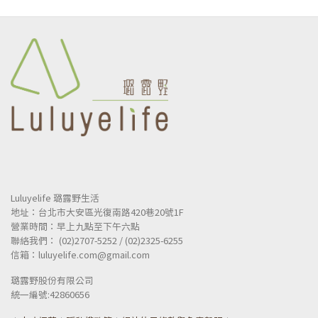
NT$148,055
NT$6
Luluyelife 璐露野生活
地址：台北市大安區光復南路420巷20號1F
營業時間：早上九點至下午六點
聯絡我們： (02)2707-5252 / (02)2325-6255
信箱：luluyelife.com@gmail.com
璐露野股份有限公司
統一
編號:42860656