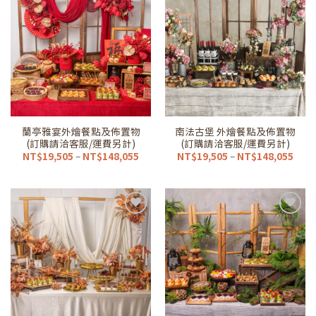
加到
加到
我的
我的
最愛
最愛
清單
清單
蘭亭雅宴外燴餐點及佈置物
南法古堡 外燴餐點及佈置物
(訂購請洽客服/運費另計)
(訂購請洽客服/運費另計)
價
價
NT$
19,505
–
NT$
148,055
NT$
19,505
–
NT$
148,055
格
格
範
範
圍：
圍：
NT$19,505
NT$1
到
到
NT$148,055
NT$1
加到
加到
我的
我的
最愛
最愛
清單
清單