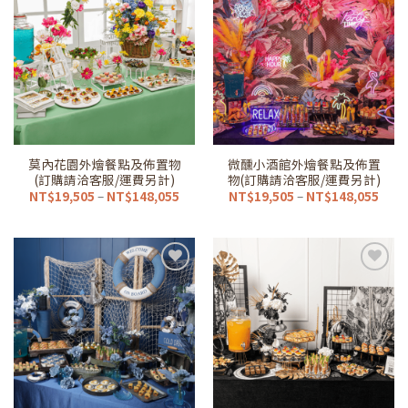
加到
加到
我的
我的
最愛
最愛
清單
清單
莫內花園外燴餐點及佈置物
微醺小酒館外燴餐點及佈置
(訂購請洽客服/運費另計)
物(訂購請洽客服/運費另計)
價
價
NT$
19,505
–
NT$
148,055
NT$
19,505
–
NT$
148,055
格
格
範
範
圍：
圍：
NT$19,505
NT$1
到
到
NT$148,055
NT$1
加到
加到
我的
我的
最愛
最愛
清單
清單