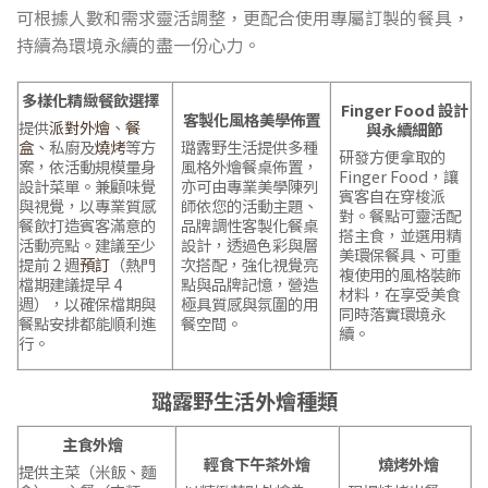
可根據人數和需求靈活調整，更配合使用專屬訂製的餐具，
持續為環境永續的盡一份心力。
多樣化精緻餐飲選擇
Finger Food 設計
客製化風格美學佈置
提供
派對外燴
、
餐
與永續細節
盒
、私廚及
燒烤
等方
璐露野生活提供多種
研發方便拿取的
案，依活動規模量身
風格外燴餐桌佈置，
Finger Food，讓
設計菜單。兼顧味覺
亦可由專業美學陳列
賓客自在穿梭派
與視覺，以專業質感
師依您的活動主題、
對。餐點可靈活配
餐飲打造賓客滿意的
品牌調性客製化餐桌
搭主食，並選用
精
活動亮點。
建議至少
設計
，透過色彩與層
美環保
餐具、可重
提前 2 週
預訂
（熱門
次搭配，強化視覺亮
複使用
的風格
裝飾
檔期建議提早 4
點與品牌記憶，營造
材料，在享受美食
週），以確保檔期與
極具質感與氛圍的用
同時落實環境永
餐點安排都能順利進
餐空間。
續。
行。
璐露野生活外燴種類
主食外燴
輕食下午茶外燴
燒烤外燴
提供主菜（米飯、麵