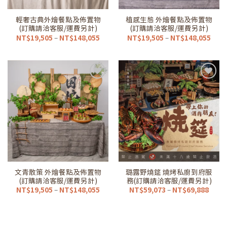
輕奢古典外燴餐點及佈置物
植感生態 外燴餐點及佈置物
(訂購請洽客服/運費另計)
(訂購請洽客服/運費另計)
價
價
NT$
19,505
–
NT$
148,055
NT$
19,505
–
NT$
148,055
格
格
範
範
圍：
圍：
NT$19,505
NT$1
到
到
NT$148,055
NT$1
加到
加到
我的
我的
最愛
最愛
清單
清單
文青散策 外燴餐點及佈置物
璐露野燒筵 燒烤私廚到府服
(訂購請洽客服/運費另計)
務(訂購請洽客服/運費另計)
價
價
NT$
19,505
–
NT$
148,055
NT$
59,073
–
NT$
69,888
格
格
範
範
圍：
圍：
NT$19,505
NT$5
到
到