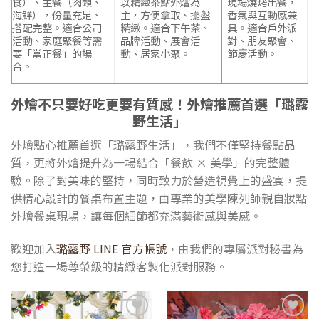
食）、主餐（肉類、
以精緻茶點外燴為
現場燒烤出餐，
海鮮），份量充足、
主，方便拿取、擺盤
香氣與互動感兼
搭配完整。適合公司
精緻。適合下午茶、
具。適合戶外派
活動、家庭聚餐等需
品牌活動、展會活
對、朋友聚會、
要「當正餐」的場
動、居家小聚。
節慶活動。
合。
外燴不只要好吃更要有質感！外燴推薦首選「璐露
野生活」
外燴點心推薦
首選「璐露野生活」，我們不僅堅持餐點品
質，更將外燴提升為一場結合「餐飲 × 美學」的完整體
驗。除了對美味的堅持，同時致力於營造視覺上的盛宴，提
供精心設計的餐桌布置主題，由專業的美學陳列師親自妝點
外燴餐桌現場，讓每個細節都充滿藝術感與美感。
歡迎加入
璐露野 LINE 官方帳號
，由我們的專屬派對秘書為
您打造一場尊榮級的精緻客製化派對服務。