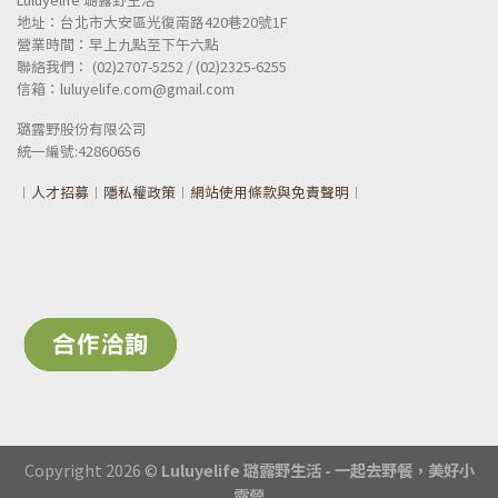
地址：台北市大安區光復南路420巷20號1F
營業時間：早上九點至下午六點
聯絡我們： (02)2707-5252 / (02)2325-6255
信箱：luluyelife.com@gmail.com
璐露野股份有限公司
統一
編號:42860656
︱
人才招募
︱
隱私權政策
︱
網站使用條款與免責聲明
︱
Copyright 2026 ©
Luluyelife 璐露野生活 - 一起去野餐，美好小
露營