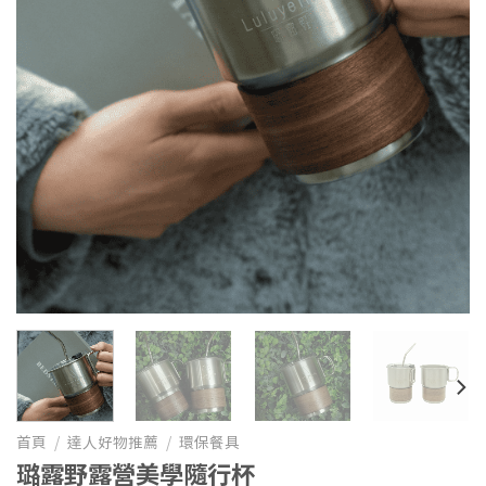
首頁
/
達人好物推薦
/
環保餐具
璐露野露營美學隨行杯