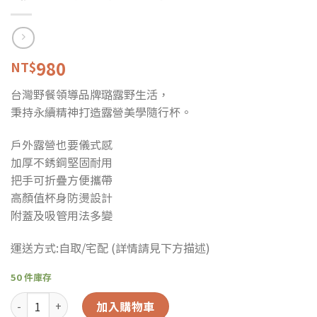
980
NT$
台灣野餐領導品牌璐露野生活，
秉持永續精神打造露營美學隨行杯。
戶外露營也要儀式感
加厚不銹鋼堅固耐用
把手可折疊方便攜帶
高顏值杯身防燙設計
附蓋及吸管用法多變
運送方式:自取/宅配 (詳情請見下方描述)
50 件庫存
璐露野露營美學隨行杯 數量
加入購物車