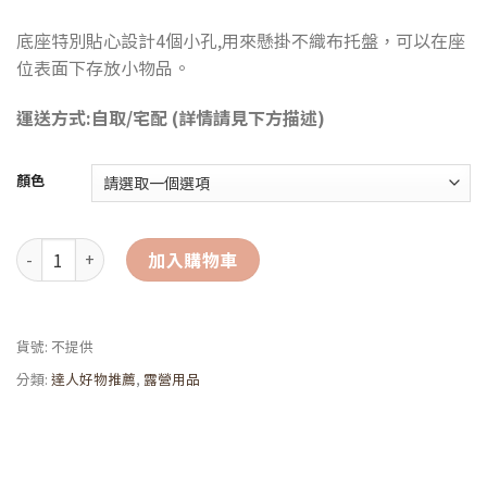
底座特別貼心設計4個小孔,用來懸掛不織布托盤，可以在座
位表面下存放小物品。
運送方式:自取/宅配 (詳情請見下方描述)
顏色
Slower 日本『慢活型人生』折疊高椅凳2.0 (經典藍/太空灰) 數量
加入購物車
貨號:
不提供
分類:
達人好物推薦
,
露營用品