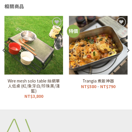
相關商品
特價
加到
加到
我的
我的
最愛
最愛
清單
清單
Wire mesh solo table 絲網單
Trangia 煮飯神器
人低桌 (紅/象牙白/珍珠黑/淺
價
NT$
580
–
NT$
790
格
藍)
範
NT$
3,800
圍：
NT$580
到
NT$790