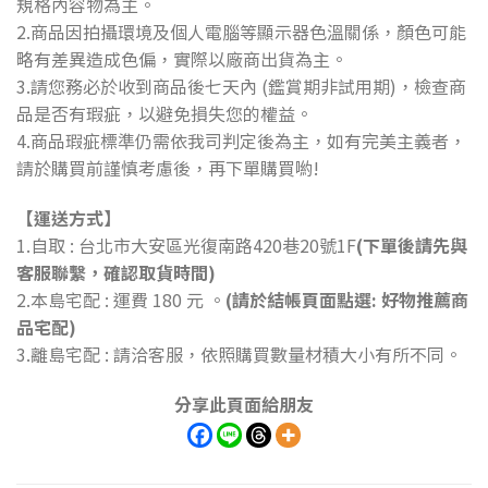
規格內容物為主。
2.商品因拍攝環境及個人電腦等顯示器色溫關係，顏色可能
略有差異造成色偏，實際以廠商出貨為主。
3.請您務必於收到商品後七天內 (鑑賞期非試用期)，檢查商
品是否有瑕疵，以避免損失您的權益。
4.商品瑕疵標準仍需依我司判定後為主，如有完美主義者，
請於購買前謹慎考慮後，再下單購買喲!
【運送方式】
1.自取 : 台北市大安區光復南路420巷20號1F
(下單後請先與
客服聯繫，確認取貨時間)
2.本島宅配 : 運費 180 元 。
(請於結帳頁面點選: 好物推薦商
品宅配)
3.離島宅配 : 請洽客服，依照購買數量材積大小有所不同。
分享此頁面給朋友