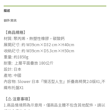
描述
額外資訊
【商品規格】
材質: 聚丙烯，熱塑性橡膠，碳酸鈣
展開尺寸: 約 W39cm×D32 cm×H40cm
收納尺寸: 約 W39cm×D5.3cm×H50cm
重量: 約1850g
耐重: 上層平面疊放 180公斤
設計: 日本
產地: 中國
內容物: Slower 日本『慢活型人生』折疊高椅凳2.0版X1;不
織布托盤X1
【⚠ 注意事項】
1.商品情境照為示意用，僅商品主體不包含其他配件，請以