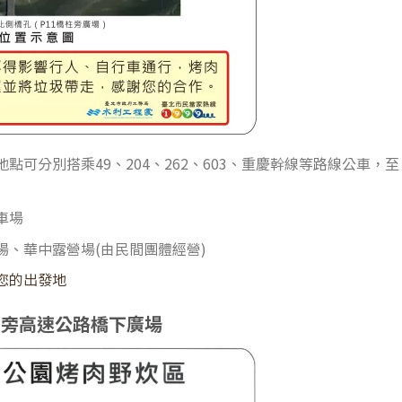
點可分別搭乘49、204、262、603、重慶幹線等路線公車，
車場
場、華中露營場(由民間團體經營)
您的出發地
門旁高速公路橋下廣場