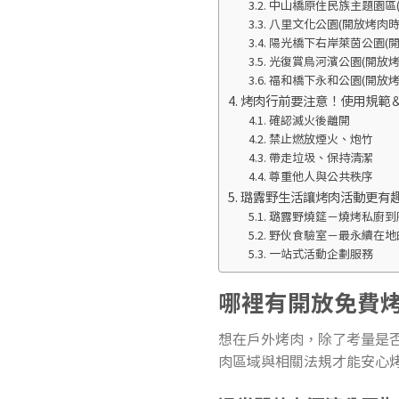
中山橋原住民族主題園區(開
八里文化公園(開放烤肉時間：
陽光橋下右岸萊茵公園(開放
光復賞鳥河濱公園(開放烤肉時
福和橋下永和公園(開放烤肉時
烤肉行前要注意！使用規範
確認滅火後離開
禁止燃放煙火、炮竹
帶走垃圾、保持清潔
尊重他人與公共秩序
璐露野生活讓烤肉活動更有
璐露野燒筵－燒烤私廚到
野伙食驗室－最永續在地
一站式活動企劃服務
哪裡有開放免費
想在戶外烤肉，除了考量是
肉區域與相關法規才能安心