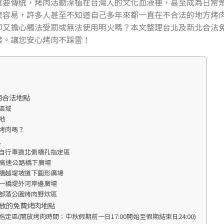
重要傳統，烤肉活動深植在台灣人的文化血液裡，甚至成為日常
麼容易，許多人甚至不知道自己多年來都一直在不合法的地方烤
卻又擔心觸法受罰或無法使用明火嗎？本文整理台北及新北合法
發。讓您安心烤肉不踩雷！
明合法地點
區域
地
烤肉嗎？
包
自行車道北側橋孔指定區
旁高速公路橋下廣場
橋越堤坡道下圓形廣場
一橋堤外河岸邊廣場
部落公園烤肉野炊區
開放的免費烤肉地點
區(開放烤肉時間：中秋假期前一日17:00開始至假期結束日24:00)