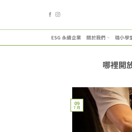
Skip
to
content
ESG 永續企業
關於我們
璐小學
哪裡開
09
7 月