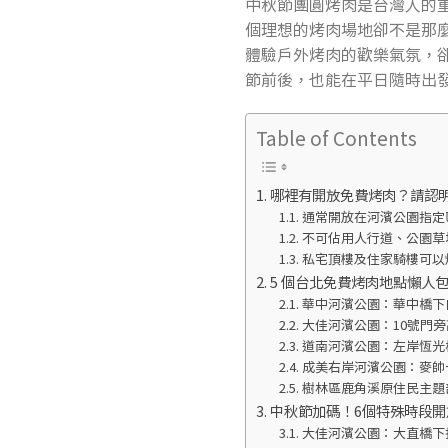
中秋節團圓烤肉是台灣人的
個理想的烤肉場地卻不是那
體驗戶外烤肉的歡樂氣氛，
節前後，也能在平日隨時出
Table of Contents
哪裡有開放免費烤肉？請認
通常開放在河濱公園指定
不可佔用人行道、公園草
私宅頂樓及住家騎樓可以
5 個台北免費烤肉地點懶人
華中河濱公園：華中橋下
大佳河濱公園：10號門
道南河濱公園：左岸恆光
成美右岸河濱公園：麥帥
樹林區鹿角溪原住民主題
中秋節加碼！6個特殊時段
大佳河濱公園：大直橋下指定