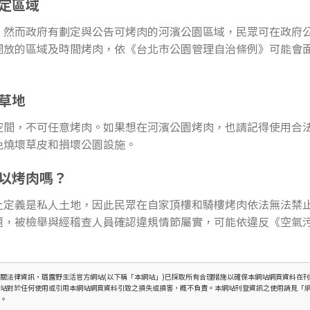
定區域
，然而政府有劃定與公告可烤肉的河濱公園區域，民眾可在政府
放的區域及時間烤肉，依《台北市公園管理自治條例》可能會面臨1,
草地
空間，不可任意烤肉。如果想在河濱公園烤肉，也請記得使用合
免燒壞草皮和損壞公園設施。
以烤肉嗎？
上定義是私人土地，因此民眾在自家頂樓和騎樓烤肉依法無法禁
題，被檢舉與經稽查人員確認違規情節屬實，可能依違反《空氣污
關法律資訊，璐露野生活官方網站(以下稱「本網站」)已採取所有合理措施以確保本網站網頁資料在
網站對於任何使用或引用本網站網頁資料引致之損失或損害，概不負責。本網站刊登資訊之使用請見「
主。