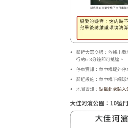
鄰近大眾交通：依據出發地
行約6-8分鐘即可抵達。
停車資訊：華中橋堤外停
鄰近設施：華中橋下網球
地圖資訊：
點擊此處輸入
大佳河濱公園：10號