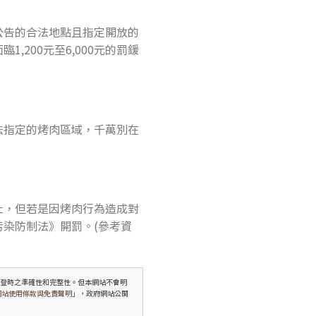
公告的合法地點且指定開放的
200元至6,000元的罰鍰
法指定的烤肉區域，千萬別在
止，但若是因烤肉行為造成對
染防制法》開罰。(參考資
刊登時之準確性和完整性。但本網站不會明
網站使用條款與免責聲明
」，政府網站公開