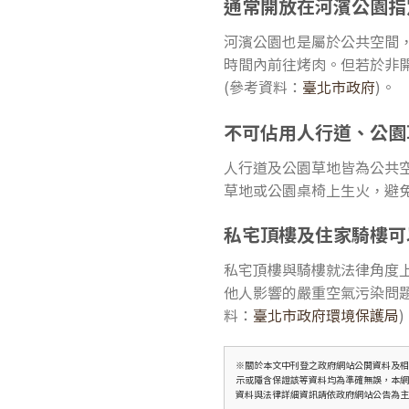
通常開放在河濱公園指
河濱公園也是屬於公共空間
時間內前往烤肉。但若於非開
(參考資料：
臺北市政府
)。
不可佔用人行道、公園
人行道及公園草地皆為公共
草地或公園桌椅上生火，避
私宅頂樓及住家騎樓可
私宅頂樓與騎樓就法律角度
他人影響的嚴重空氣污染問
料：
臺北市政府環境保護局
)
※關於本文中刊登之政府網站公開資料及相
示或隱含保證該等資料均為準確無誤，本
資料與法律詳細資訊請依政府網站公告為