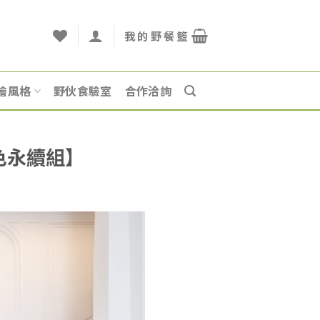
燴風格
野伙食驗室
合作洽詢
色永續組】