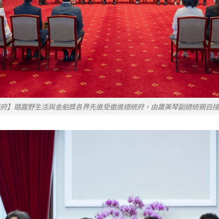
府】璐露野生活與金舶獎各界先進受邀進總統府，由蕭美琴副總統親自接