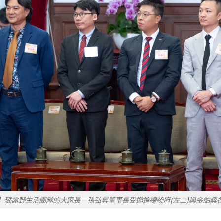
】璐露野生活團隊的大家長－孫弘昇董事長受邀進總統府(左二)與金舶獎