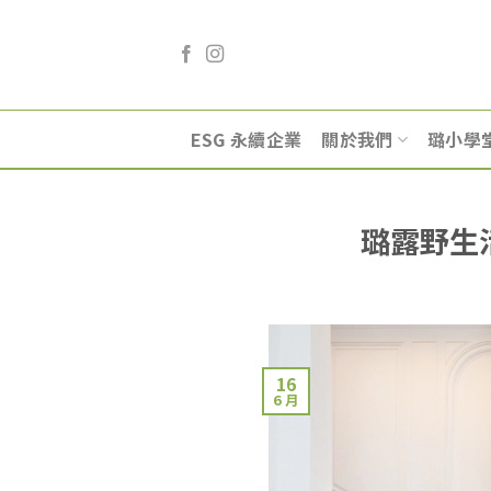
Skip
to
content
ESG 永續企業
關於我們
璐小學
璐露野生
16
6 月