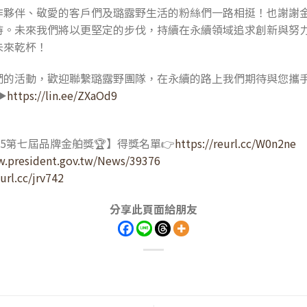
作夥伴、敬愛的客戶們及璐露野生活的粉絲們一路相挺！也謝謝
持。未來我們將以更堅定的步伐，持續在永續領域追求創新與努
未來乾杯！
們的活動，歡迎聯繫璐露野團隊，在永續的路上我們期待與您攜
▶
https://lin.ee/ZXaOd9
5第七屆品牌金舶獎🏆】得獎名單👉
https://reurl.cc/W0n2ne
w.president.gov.tw/News/39376
eurl.cc/jrv742
分享此頁面給朋友