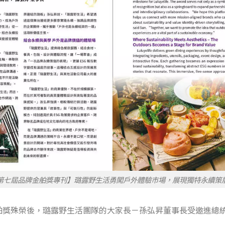
第七屆品牌金舶獎專刊】璐露野生活勇闖戶外體驗市場，展現獨特永續策
舶獎殊榮後，璐露野生活團隊的大家長－孫弘昇董事長受邀進總