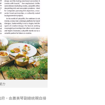
展力
統府，由蕭美琴副總統親自接