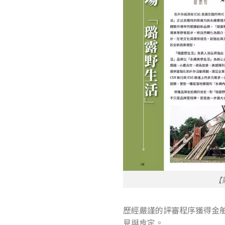
【
歷經嚴謹的評審程序獲得金
見與肯定。