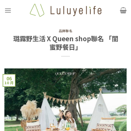
Skip
to
content
品牌聯名
璐露野生活 X Queen shop聯名 「閨
蜜野餐日」
06
10 月