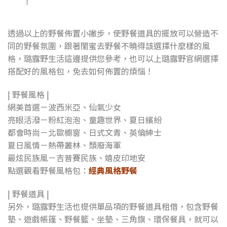
透過以上的野餐佈置小撇步，使野餐道具的擺放可以營造不
同的野餐氛圍，跟著閨蜜去野餐不曉得該選擇什麼樣的風
格，璐露野生活這邊提供您參考，也可以上璐露野官網選擇
搭配好的風格包，免去如何佈置的煩惱！
| 野餐風格 |
網美首選－波西米亞、仙氣少女
亮眼活潑－粉紅泡泡、童趣世界、夏日繽紛
都會時尚－北歐櫥窗、日式文青、英倫紳士
夏日風情－熱帶叢林、頹廢海軍
最炫民族風－吉普賽民族、嬉皮印地安
點選觀看野餐風格包：
經典風格野餐
| 野餐道具 |
另外，璐露野生活也提供單品項的野餐道具租借，包含野餐
墊、遊戲帳篷、野餐籃、坐墊、三角旗、環保餐具，就可以