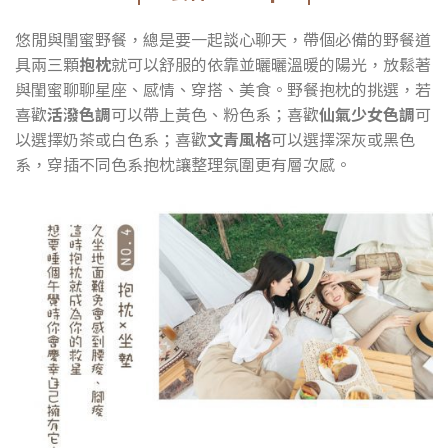
悠閒與閨蜜野餐，總是要一起談心聊天，帶個必備的野餐道
具兩三顆
抱枕
就可以舒服的依靠並曬曬溫暖的陽光，放鬆著
與閨蜜聊聊星座、感情、穿搭、美食。野餐抱枕的挑選，若
喜歡
活潑色調
可以帶上黃色、粉色系；喜歡
仙氣少女色調
可
以選擇奶茶或白色系；喜歡
文青風格
可以選擇深灰或黑色
系，穿插不同色系抱枕讓整理氛圍更有層次感。