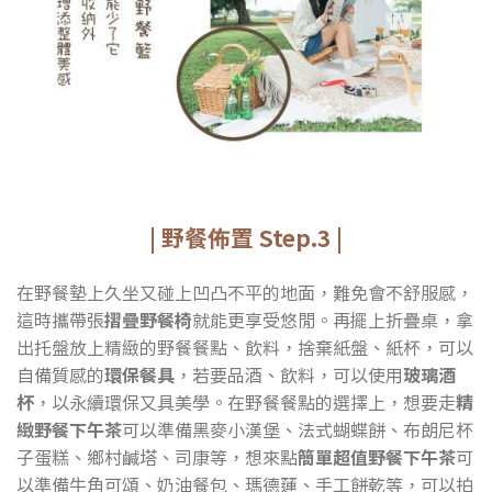
| 野餐佈置 Step.3 |
在野餐墊上久坐又碰上凹凸不平的地面，難免會不舒服感，
這時攜帶張
摺疊野餐椅
就能更享受悠閒。再擺上折疊桌，拿
出托盤放上精緻的野餐餐點、飲料，捨棄紙盤、紙杯，可以
自備質感的
環保餐具
，若要品酒、飲料，可以使用
玻璃酒
杯
，以永續環保又具美學。在野餐餐點的選擇上，想要走
精
緻野餐下午茶
可以準備黑麥小漢堡、法式蝴蝶餅、布朗尼杯
子蛋糕、鄉村鹹塔、司康等，想來點
簡單超值野餐下午茶
可
以準備牛角可頌、奶油餐包、瑪德蓮、手工餅乾等，可以拍