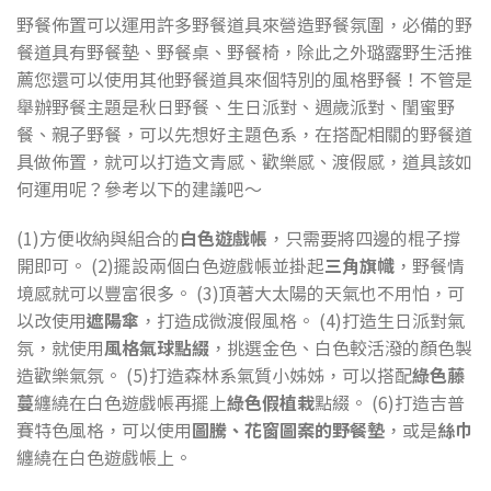
野餐佈置可以運用許多野餐道具來營造野餐氛圍，必備的野
餐道具有野餐墊、野餐桌、野餐椅，除此之外璐露野生活推
薦您還可以使用其他野餐道具來個特別的風格野餐！不管是
舉辦野餐主題是秋日野餐、生日派對、週歲派對、閨蜜野
餐、親子野餐，可以先想好主題色系，在搭配相關的野餐道
具做佈置，就可以打造文青感、歡樂感、渡假感，道具該如
何運用呢？參考以下的建議吧～
(1)方便收納與組合的
白色遊戲帳
，只需要將四邊的棍子撐
開即可。 (2)擺設兩個白色遊戲帳並掛起
三角旗幟
，野餐情
境感就可以豐富很多。 (3)頂著大太陽的天氣也不用怕，可
以改使用
遮陽傘
，打造成微渡假風格。 (4)打造生日派對氣
氛，就使用
風格氣球點綴
，挑選金色、白色較活潑的顏色製
造歡樂氣氛。 (5)打造森林系氣質小姊姊，可以搭配
綠色藤
蔓
纏繞在白色遊戲帳再擺上
綠色假植栽
點綴。 (6)打造吉普
賽特色風格，可以使用
圖騰、花窗圖案的野餐墊
，或是
絲巾
纏繞在白色遊戲帳上。