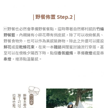
| 野餐佈置 Step.2 |
野餐也必然會準備野餐餐點，這時帶著自然鄉村感的
竹編
野餐籃
，內襯擁有小碎花帶有俏皮感，除了可以收納餐具、
野餐食物外，也可以作為美感裝飾物。除此之外還可以擺設
鮮花
或是
乾燥花束
，在來一本
雜誌
與閨蜜討論流行穿搭，甚
至可以在傍晚夕陽西下時，點個
香氛蠟燭
，準備
夜燈
或是串
串燈
，增添點溫馨感。