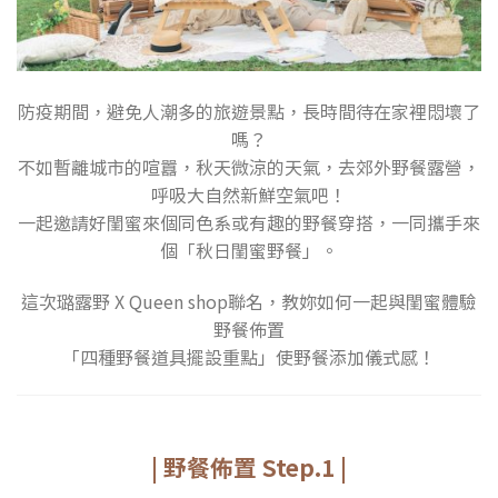
防疫期間，避免人潮多的旅遊景點，長時間待在家裡悶壞了
嗎？
不如暫離城市的喧囂，秋天微涼的天氣，去郊外野餐露營，
呼吸大自然新鮮空氣吧！
一起邀請好閨蜜來個同色系或有趣的野餐穿搭，一同攜手來
個「秋日閨蜜野餐」。
這次璐露野 X Queen shop聯名，教妳如何一起與閨蜜體驗
野餐佈置
「四種野餐道具擺設重點」使野餐添加儀式感！
| 野餐佈置 Step.1 |