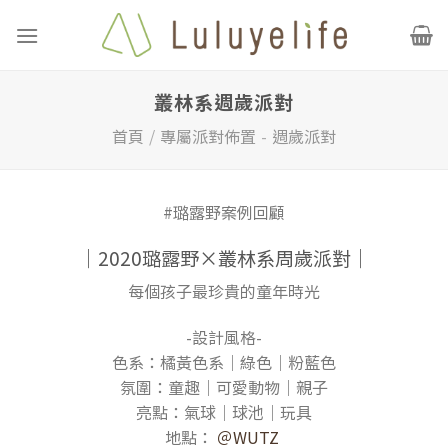
Skip
to
content
叢林系週歲派對
首頁
/
專屬派對佈置
-
週歲派對
#璐露野案例回顧
｜2020璐露野×叢林系周歲派對｜
每個孩子最珍貴的童年時光
-設計風格-
色系：橘黃色系│綠色│粉藍色
氛圍：童趣│可愛動物│親子
亮點：氣球│球池│玩具
地點：
＠WUTZ