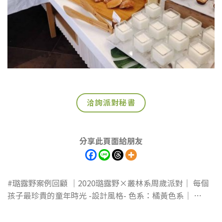
洽詢派對秘書
分享此頁面給朋友
#璐露野案例回顧 ｜2020璐露野×叢林系周歲派對｜ 每個
孩子最珍貴的童年時光 -設計風格- 色系：橘黃色系│ …