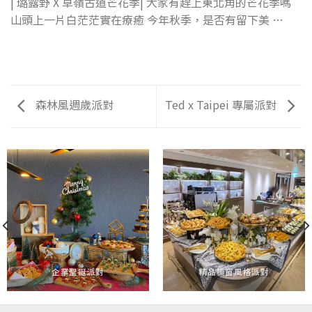
| 璐露野 X 草嶺古道芒花季| 大家有趕上東北角的芒花季嗎
山頭上一片白茫茫實在療癒 今年秋季，是否有留下美 …
森林風週歲派對
Ted x Taipei 專屬派對
企業聖誕派對
精品櫥窗風格派對