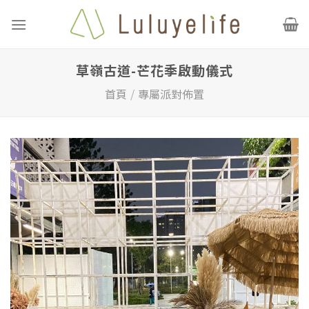
Skip
to
content
草嶺古道-芒花季啟動儀式
首頁
/
專屬派對佈置