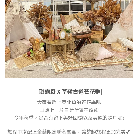
| 璐露野 X 草嶺古道芒花季|
大家有趕上東北角的芒花季嗎
山頭上一片白茫茫實在療癒
今年秋季，是否有留下美好回憶以及美麗的照片呢?
旅程中搭配上金蘭限定聯名餐盒，讓整趟旅程更加完美💕