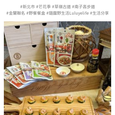
#新北市 #芒花季 #草嶺古道 #南子吝步道
#金蘭聯名 #野餐餐盒 #璐露野生活Luluyelife #生活分享