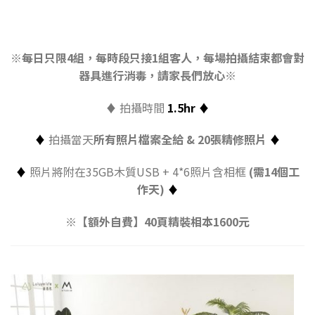
……………………..
※每日只限4組，每時段只接1組客人，每場拍攝結束都會對
器具進行消毒，請家長們放心※
♦
拍攝時間
1.5hr
♦
♦
拍攝當天
所有照片檔案全給 & 20張精修照片
♦
♦
照片將附在35GB木質USB + 4*6照片含相框
(需14個工
作天)
♦
※【額外自費】40頁精裝相本1600元
…………………….