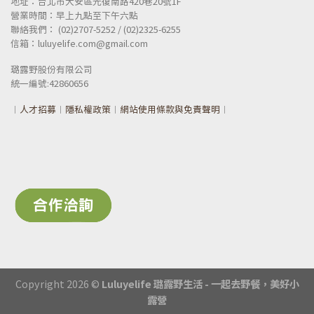
地址：台北市大安區光復南路420巷20號1F
營業時間：早上九點至下午六點
聯絡我們： (02)2707-5252 / (02)2325-6255
信箱：luluyelife.com@gmail.com
璐露野股份有限公司
統一
編號:42860656
︱
人才招募
︱
隱私權政策
︱
網站使用條款與免責聲明
︱
Copyright 2026 ©
Luluyelife 璐露野生活 - 一起去野餐，美好小
露營