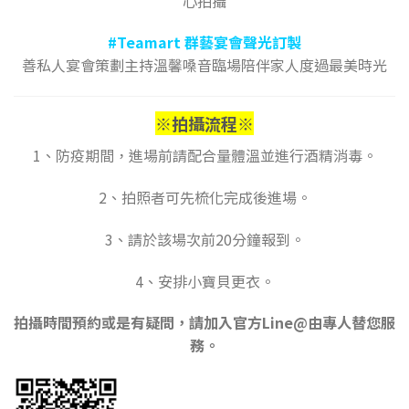
心拍攝
#Teamart 群藝宴會聲光訂製
善私人宴會策劃主持溫馨嗓音臨場陪伴家人度過最美時光
※拍攝流程
※
1、防疫期間，進場前請配合量體溫並進行酒精消毒。
2、拍照者可先梳化完成後進場。
3、請於該場次前20分鐘報到。
4、安排小寶貝更衣。
拍攝時間預約或是有疑問，請加入官方Line@由專人替您服
務。