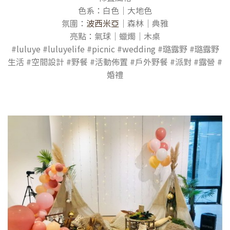
色系：白色│大地色
氛圍：
波西米亞
│森林│典雅
亮點：氣球│蠟燭│木桌
#luluye #luluyelife #picnic #wedding #璐露野 #璐露野
生活 #空間設計 #野餐 #活動佈置 #戶外野餐 #派對 #露營 #
婚禮