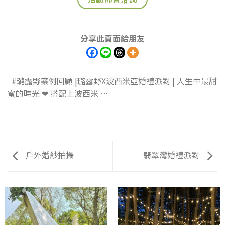
分享此頁面給朋友
#璐露野案例回顧 |璐露野X波西米亞婚禮派對 | 人生中最甜
蜜的時光 ❤ 搭配上波西米 …
戶外婚紗拍攝
翡翠灣婚禮派對