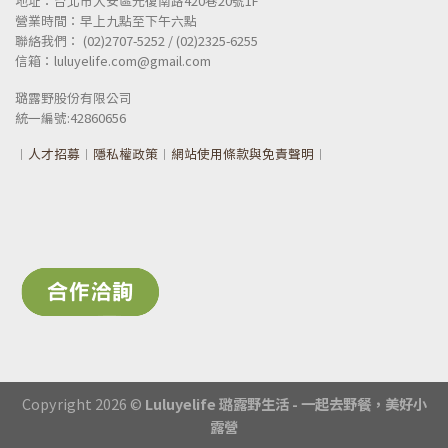
地址：台北市大安區光復南路420巷20號1F
營業時間：早上九點至下午六點
聯絡我們： (02)2707-5252 / (02)2325-6255
信箱：luluyelife.com@gmail.com
璐露野股份有限公司
統一
編號:42860656
︱
人才招募
︱
隱私權政策
︱
網站使用條款與免責聲明
︱
Copyright 2026 ©
Luluyelife 璐露野生活 - 一起去野餐，美好小
露營