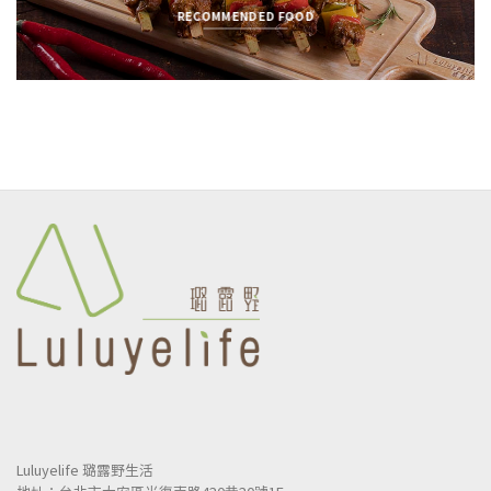
RECOMMENDED FOOD
Luluyelife 璐露野生活