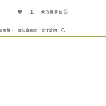
燴風格
野伙食驗室
合作洽詢