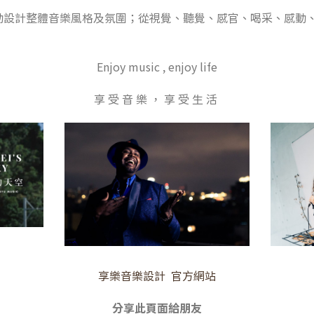
動設計整體音樂風格及氛圍；從視覺、聽覺、感官、喝采、感動
Enjoy music , enjoy life
享 受 音 樂 ， 享 受 生 活
享樂音樂設計 官方網站
分享此頁面給朋友