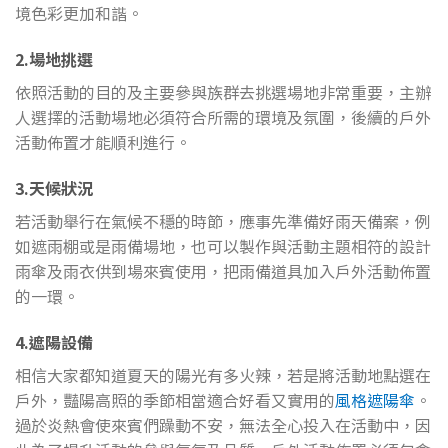
境色彩更加和諧。
2.場地挑選
依照活動的目的及主要參與族群去挑選場地非常重要，主辦
人選擇的活動場地必須符合所需的環境及氛圍，後續的戶外
活動佈置才能順利進行。
3.天候狀況
若活動舉行在氣候不穩的時節，應事先準備好雨天備案，例
如遮雨棚或是雨備場地，也可以製作與活動主題相符的設計
雨傘及雨衣供到場來賓使用，把雨備道具加入戶外活動佈置
的一環。
4.遮陽設備
相信大家都知道夏天的陽光有多火辣，若是將活動地點選在
戶外，豔陽高照的季節相當適合好看又實用的
風格遮陽傘
。
過於炎熱會使來賓們躁動不安，無法全心投入在活動中，因