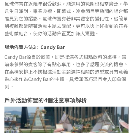
氣球佈置在近幾年很受歡迎，能運用的範圍也相當廣泛，舉
凡生日派對、畢業典禮、開幕式、晚會節目等熱鬧的場合都
能見到它的蹤影。氣球佈置有著非常豐富的變化性，從簡單
到複雜都能隨著活動主題去調配，更可以與上述提到的花卉
藝術做結合，使你的活動佈置更加讓人驚豔。
場地佈置方法3：Candy Bar
Candy Bar源自於歐美，即是擺滿各式甜點飲料的桌檯，讓
前來參與的賓客除了有點心享用，也多了話題交流的機會。
在桌檯安排上不妨根據活動主題選擇相關的造型或具有意義
點心來作為Candy Bar的主體，具備滿滿巧思且令人印象深
刻。
戶外活動佈置的4個注意事項解析