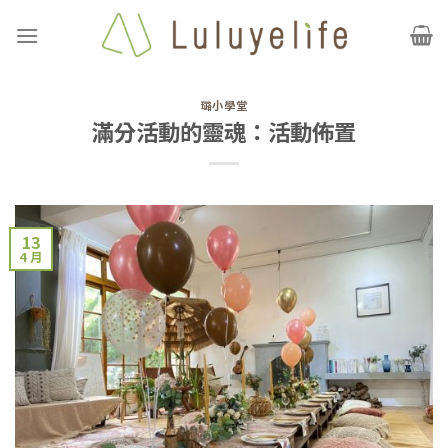
Skip
to
content
璐小學堂
滿分活動的靈魂：活動佈置
13
4 月