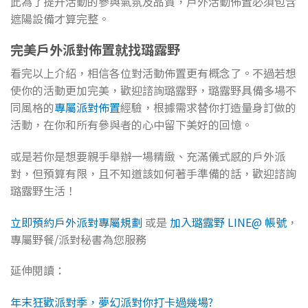
此為了提升活動的參與氣氛及品質，戶外活動佈置必須包含
遮陽設備才算完整。
完美戶外派對佈置就找璐露野
看完以上介紹，相信各位對活動佈置更有概念了。不過若想
使你的活動更加完美，歡迎諮詢璐露野，璐露野具備多場不
同風格的
專屬派對佈置
經驗，根據需求替你打造量身訂做的
活動，在你和所有參與者的心中留下美好的回憶。
或是若你是想要親手舉辦一場精緻、充滿儀式感的戶外派
對，但預算有限，且不知道該如何著手準備的話，歡迎諮詢
璐露野生活！
立即預約戶外派對專屬規劃
或是
加入璐露野 LINE@ 帳號
，
專屬野餐/派對秘書為您服務
延伸閱讀：
年末狂歡派對季，夢幻派對你打卡過幾場?